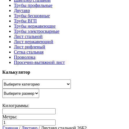
Швеллер стальной
Трубы профильные
Двутавр
Трубы бесшовные
Трубы ВГП
Трубы нержавеющие
Трубы электросварные
Лист стальной
Лист нержавеющий
Лист рифленый
Сетка стальная
Проволока
Просечно-вытяжной лист
Калькулятор
Килограммы:
Метры:
Главная
/
Двутавр
/
Двутавр стальной 26Б2