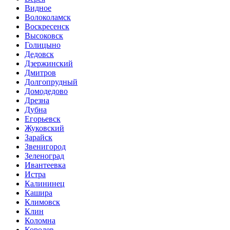
Видное
Волоколамск
Воскресенск
Высоковск
Голицыно
Дедовск
Дзержинский
Дмитров
Долгопрудный
Домодедово
Дрезна
Дубна
Егорьевск
Жуковский
Зарайск
Звенигород
Зеленоград
Ивантеевка
Истра
Калининец
Кашира
Климовск
Клин
Коломна
Королев