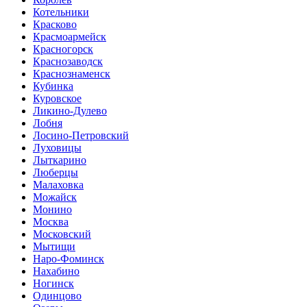
Котельники
Красково
Красмоармейск
Красногорск
Краснозаводск
Краснознаменск
Кубинка
Куровское
Ликино-Дулево
Лобня
Лосино-Петровский
Луховицы
Лыткарино
Люберцы
Малаховка
Можайск
Монино
Москва
Московский
Мытищи
Наро-Фоминск
Нахабино
Ногинск
Одинцово