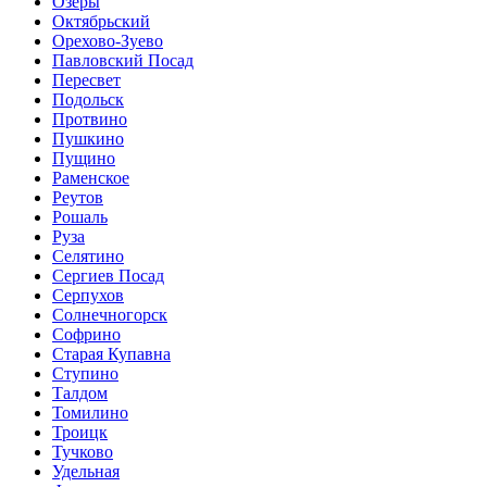
Озеры
Октябрьский
Орехово-Зуево
Павловский Посад
Пересвет
Подольск
Протвино
Пушкино
Пущино
Раменское
Реутов
Рошаль
Руза
Селятино
Сергиев Посад
Серпухов
Солнечногорск
Софрино
Старая Купавна
Ступино
Талдом
Томилино
Троицк
Тучково
Удельная