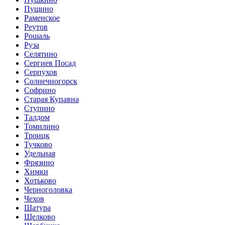
Пущино
Раменское
Реутов
Рошаль
Руза
Селятино
Сергиев Посад
Серпухов
Солнечногорск
Софрино
Старая Купавна
Ступино
Талдом
Томилино
Троицк
Тучково
Удельная
Фрязино
Химки
Хотьково
Черноголовка
Чехов
Шатура
Щелково