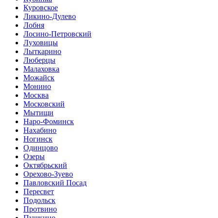
Куровское
Ликино-Дулево
Лобня
Лосино-Петровский
Луховицы
Лыткарино
Люберцы
Малаховка
Можайск
Монино
Москва
Московский
Мытищи
Наро-Фоминск
Нахабино
Ногинск
Одинцово
Озеры
Октябрьский
Орехово-Зуево
Павловский Посад
Пересвет
Подольск
Протвино
Пушкино