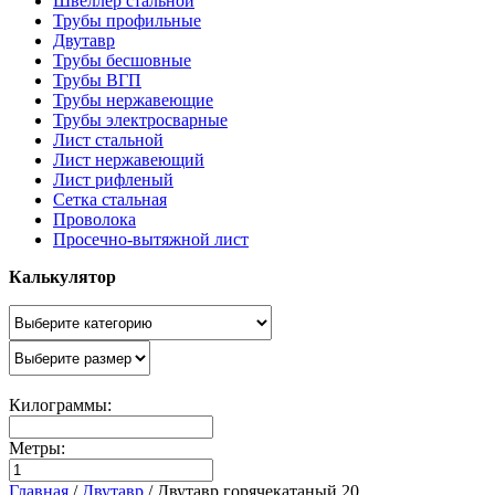
Швеллер стальной
Трубы профильные
Двутавр
Трубы бесшовные
Трубы ВГП
Трубы нержавеющие
Трубы электросварные
Лист стальной
Лист нержавеющий
Лист рифленый
Сетка стальная
Проволока
Просечно-вытяжной лист
Калькулятор
Килограммы:
Метры:
Главная
/
Двутавр
/
Двутавр горячекатаный 20