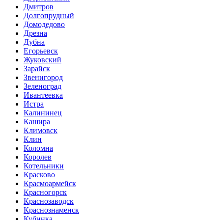
Дмитров
Долгопрудный
Домодедово
Дрезна
Дубна
Егорьевск
Жуковский
Зарайск
Звенигород
Зеленоград
Ивантеевка
Истра
Калининец
Кашира
Климовск
Клин
Коломна
Королев
Котельники
Красково
Красмоармейск
Красногорск
Краснозаводск
Краснознаменск
Кубинка