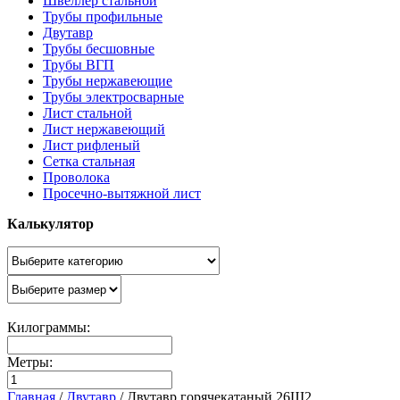
Швеллер стальной
Трубы профильные
Двутавр
Трубы бесшовные
Трубы ВГП
Трубы нержавеющие
Трубы электросварные
Лист стальной
Лист нержавеющий
Лист рифленый
Сетка стальная
Проволока
Просечно-вытяжной лист
Калькулятор
Килограммы:
Метры:
Главная
/
Двутавр
/
Двутавр горячекатаный 26Ш2