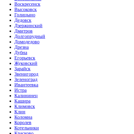
Воскресенск
Высоковск
Голицыно
Дедовск
Дзержинский
Дмитров
Долгопрудный
Домодедово
Дрезна
Дубна
Егорьевск
Жуковский
Зарайск
Звенигород
Зеленоград
Ивантеевка
Истра
Калининец
Кашира
Климовск
Клин
Коломна
Королев
Котельники
Красково