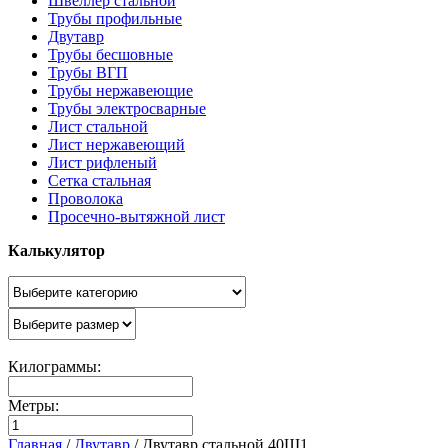
Швеллер стальной
Трубы профильные
Двутавр
Трубы бесшовные
Трубы ВГП
Трубы нержавеющие
Трубы электросварные
Лист стальной
Лист нержавеющий
Лист рифленый
Сетка стальная
Проволока
Просечно-вытяжной лист
Калькулятор
Килограммы:
Метры:
Главная
/
Двутавр
/
Двутавр стальной 40Ш1