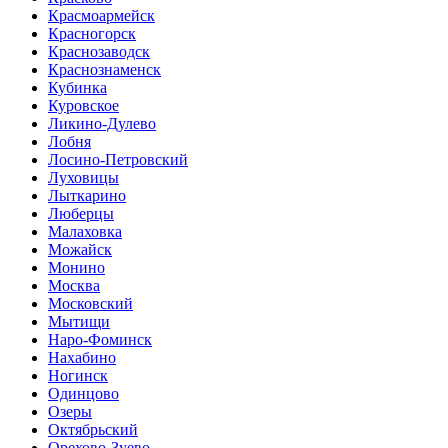
Красмоармейск
Красногорск
Краснозаводск
Краснознаменск
Кубинка
Куровское
Ликино-Дулево
Лобня
Лосино-Петровский
Луховицы
Лыткарино
Люберцы
Малаховка
Можайск
Монино
Москва
Московский
Мытищи
Наро-Фоминск
Нахабино
Ногинск
Одинцово
Озеры
Октябрьский
Орехово-Зуево