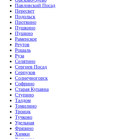
Павловский Посад
Пересвет
Подольск
Протвино
Пушкино
Пущино
Раменское
Реутов
Рошаль
Руза
Селятино
Сергиев Посад
Серпухов
Солнечногорск
Софрино
Старая Купавна
Ступино
Талдом
Томилино
Троицк
Тучково
Удельная
Фрязино
Химки