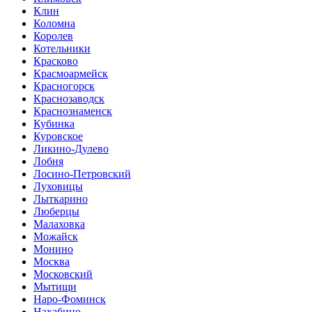
Клин
Коломна
Королев
Котельники
Красково
Красмоармейск
Красногорск
Краснозаводск
Краснознаменск
Кубинка
Куровское
Ликино-Дулево
Лобня
Лосино-Петровский
Луховицы
Лыткарино
Люберцы
Малаховка
Можайск
Монино
Москва
Московский
Мытищи
Наро-Фоминск
Нахабино