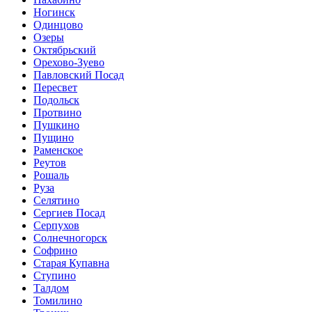
Ногинск
Одинцово
Озеры
Октябрьский
Орехово-Зуево
Павловский Посад
Пересвет
Подольск
Протвино
Пушкино
Пущино
Раменское
Реутов
Рошаль
Руза
Селятино
Сергиев Посад
Серпухов
Солнечногорск
Софрино
Старая Купавна
Ступино
Талдом
Томилино