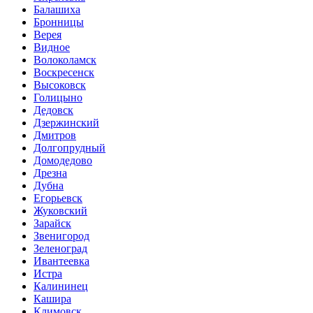
Балашиха
Бронницы
Верея
Видное
Волоколамск
Воскресенск
Высоковск
Голицыно
Дедовск
Дзержинский
Дмитров
Долгопрудный
Домодедово
Дрезна
Дубна
Егорьевск
Жуковский
Зарайск
Звенигород
Зеленоград
Ивантеевка
Истра
Калининец
Кашира
Климовск