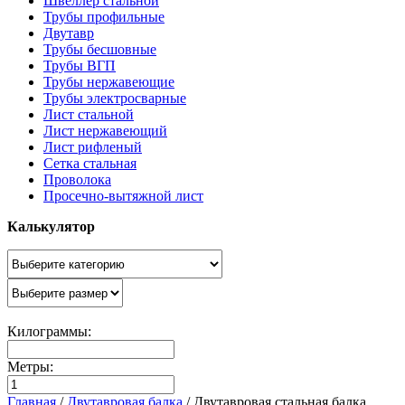
Швеллер стальной
Трубы профильные
Двутавр
Трубы бесшовные
Трубы ВГП
Трубы нержавеющие
Трубы электросварные
Лист стальной
Лист нержавеющий
Лист рифленый
Сетка стальная
Проволока
Просечно-вытяжной лист
Калькулятор
Килограммы:
Метры:
Главная
/
Двутавровая балка
/
Двутавровая стальная балка